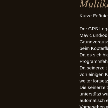
Multik
Kurze Erläute
Der GPS LogA
Mavic und/od
Grundvorausse
beim Kopterfl
Da es sich hi
Programmfehl
Da seinerzeit
von einigen K
weiter fortset
Die seinerzei
unterstützt w
automatisch 
Vorgesehen wa