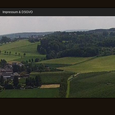
GPS LogAnalyzer
Flytrex Viewer
Emporia Datenvisualisierer
PDF xTool
Impressum & DSGVO
DJI Phantom
DJI Mavic
DJI Matrice100
Litchi Multikopter