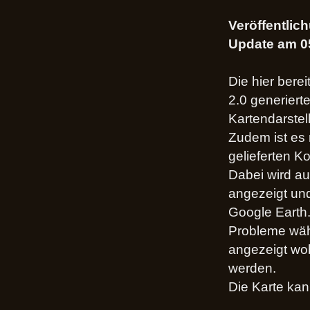
Veröffentlic
Update am 0
Die hier bere
2.0 generierte
Kartendarstel
Zudem ist es
gelieferten K
Dabei wird a
angezeigt un
Google Earth
Probleme währ
angezeigt wob
werden.
Die Karte kan