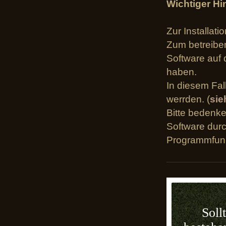
Wichtiger Hi
Zur Installat
Zum betreiben
Software auf 
haben.
In diesem Fal
werrden. (
sie
Bitte bedenke
Software dur
Programmfunk
Soll